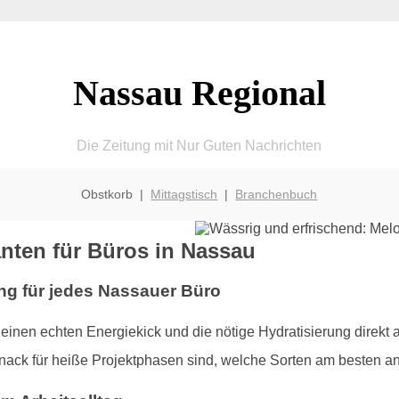
Nassau Regional
Die Zeitung mit Nur Guten Nachrichten
Obstkorb |
Mittagstisch
|
Branchenbuch
anten für Büros in Nassau
ung für jedes Nassauer Büro
inen echten Energiekick und die nötige Hydratisierung direkt an
ack für heiße Projektphasen sind, welche Sorten am besten a