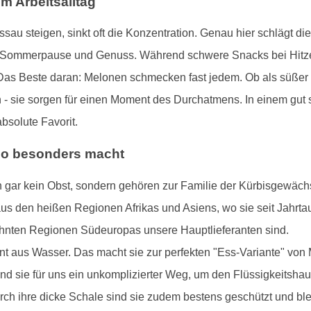
m Arbeitsalltag
au steigen, sinkt oft die Konzentration. Genau hier schlägt die
ür Sommerpause und Genuss. Während schwere Snacks bei Hitze e
as Beste daran: Melonen schmecken fast jedem. Ob als süßer 
- sie sorgen für einen Moment des Durchatmens. In einem gut s
solute Favorit.
 so besonders macht
 gar kein Obst, sondern gehören zur Familie der Kürbisgewäch
s den heißen Regionen Afrikas und Asiens, wo sie seit Jahrtau
öhnten Regionen Südeuropas unsere Hauptlieferanten sind.
 aus Wasser. Das macht sie zur perfekten "Ess-Variante" von M
ind sie für uns ein unkomplizierter Weg, um den Flüssigkeitshau
h ihre dicke Schale sind sie zudem bestens geschützt und blei