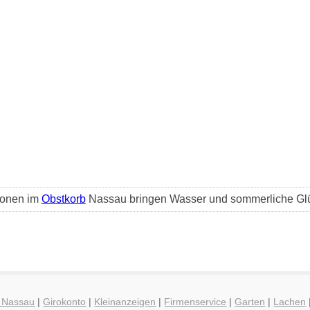
lonen im
Obstkorb
Nassau bringen Wasser und sommerliche Glü
g Nassau
|
Girokonto
|
Kleinanzeigen
|
Firmenservice
|
Garten
|
Lachen