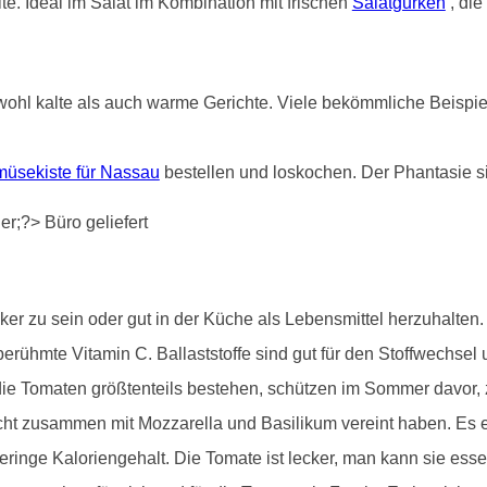
e. Ideal im Salat im Kombination mit frischen
Salatgurken
, die
ohl kalte als auch warme Gerichte. Viele bekömmliche Beispiele
üsekiste für Nassau
bestellen und loskochen. Der Phantasie s
r zu sein oder gut in der Küche als Lebensmittel herzuhalten. S
erühmte Vitamin C. Ballaststoffe sind gut für den Stoffwechsel 
e Tomaten größtenteils bestehen, schützen im Sommer davor, zu 
cht zusammen mit Mozzarella und Basilikum vereint haben. Es e
ringe Kaloriengehalt. Die Tomate ist lecker, man kann sie ess