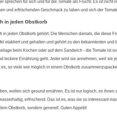
er sprechen für sich und für die Tomate als Frucht. Es ist nic
ichen und erfrischenden Geschmack zu laben und sich der Tomate
h in jeden Obstkorb
lich in jeden Obstkorb gehört. Die Menschen damals, die diese F
ffel etabliert und gehalten und gehört zu den bekanntesten und
eilage beim Kochen oder auf dem Sandwich - die Tomate ist so v
 leckere Ernährung geht. Jeder wird sie annehmen, weil sie je
ßt es, so viele wie möglich in einem Obstkorb zusammenzupack
n, wollen sich gesund ernähren. Es ist nur logisch, es ihnen 
wasserhaltig, erfrischend. Das ist es, was sie so interessant ma
jedem Obstkorb, sondern generell. Guten Appetit!