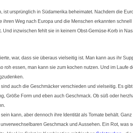
n, ist ursprünglich in Südamerika beheimatet. Nachdem die Eur
ate ihren Weg nach Europa und die Menschen erkannten schnell
et. Und inzwischen fehlt sie in keinem Obst-Gemüse-Korb in Na
erte, war, dass sie überaus vielseitig ist. Man kann aus ihr S
 so roh essen, man kann sie zum kochen nutzen. Und im Laufe
egzudenken.
nd auch die Geschmäcker verschieden und vielseitig. Es gibt 
ng, Größe Form und eben auch Geschmack. Ob süß oder herzhaft
nn.
 sein kann, aber dennoch ihre Identität als Tomate behält. Gan
m unverwechselbaren Geschmack und Aussehen. Ein Rot, was so f