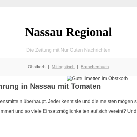
Nassau Regional
Die Zeitung mit Nur Guten Nachrichten
Obstkorb |
Mittagstisch
|
Branchenbuch
rung in Nassau mit Tomaten
smitteln überhaupt. Jeder kennt sie und die meisten mögen si
mert und so viele Einsatzmöglichkeiten auf sich vereint? Und g